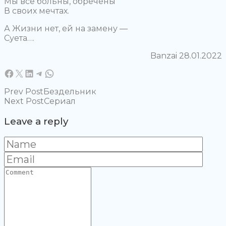
Мы все больны, обречены
В своих мечтах.
А Жизни нет, ей на замену —
Суета….
Banzai 28.01.2022
Поделиться в Facebook
Отправьте эту страницу по электронной почте
Поделиться в LinkedIn
Поделитесь в Telegram
Поделиться в WhatsApp
Prev Post
Бездельник
Next Post
Сериал
Leave a reply