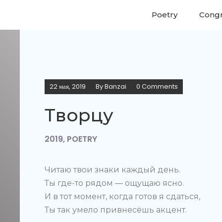
Poetry
Congr
22 мая, 2019
By
Banzai
0 Comments
Творцу
2019
,
POETRY
Читаю твои знаки каждый день.
Ты где-то рядом — ощущаю ясно.
И в тот момент, когда готов я сдаться,
Ты так умело привнесёшь акцент.