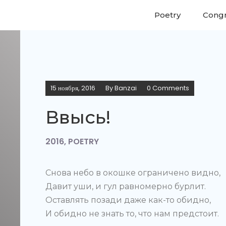
Poetry
Congr
15 ноября, 2016
By
Banzai
0 Comments
Ввысь!
2016
,
POETRY
Снова небо в окошке ограничено видно,
Давит уши, и гул равномерно бурлит.
Оставлять позади даже как-то обидно,
И обидно не знать то, что нам предстоит.